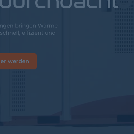
 durchdacht
ungen
bringen Wärme
schnell, effizient und
ner werden