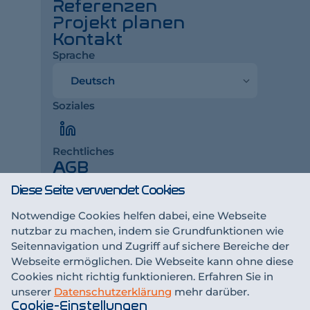
Referenzen
Projekt planen
Kontakt
Sprache
Sprache
Soziales
LinkedIn
Rechtliches
AGB
Impressum
Diese Seite verwendet Cookies
Datenschutzerklärung
Notwendige Cookies helfen dabei, eine Webseite
sen
nutzbar zu machen, indem sie Grundfunktionen wie
Interessiert an einer Zusammenarbeit?
Seitennavigation und Zugriff auf sichere Bereiche der
Partner werden
Webseite ermöglichen. Die Webseite kann ohne diese
Cookies nicht richtig funktionieren. Erfahren Sie in
Dein Ansprechpartner
unserer
Datenschutzerklärung
mehr darüber.
Suter Gruppe AG
Cookie-Einstellungen