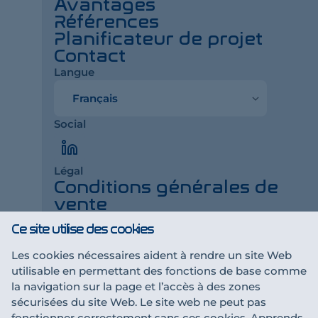
Avantages
Références
Planificateur de projet
Contact
Langue
Langue
Social
LinkedIn
Légal
Conditions générales de
vente
Impressum
Ce site utilise des cookies
Déclaration de
confidentialité
Les cookies nécessaires aident à rendre un site Web
utilisable en permettant des fonctions de base comme
la navigation sur la page et l’accès à des zones
Une collaboration t'intéresse ?
sécurisées du site Web. Le site web ne peut pas
Devenir partenaire
fonctionner correctement sans ces cookies. Apprends