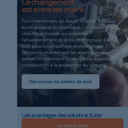
Le changement
est entre tes mains.
Ton chemin vers un avenir durable. Efficace,
écologique et économique – la solution de
chauffage mobile qui préserve
l’environnement et le porte-monnaie. Es-tu
prêt pour un chauffage mobile propre ?
Découvre maintenant les avantages des
pellets et comment tu peux ainsi apporter ta
contribution à la protection du climat.
Découvres les pellets de bois
Les avantages des solutions Suter
En savoir plus