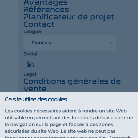
Avantages
Références
Planificateur de projet
Contact
Langue
Langue
Social
LinkedIn
Légal
Conditions générales de
vente
Impressum
Ce site utilise des cookies
Déclaration de
confidentialité
Les cookies nécessaires aident à rendre un site Web
utilisable en permettant des fonctions de base comme
la navigation sur la page et l’accès à des zones
Une collaboration t'intéresse ?
sécurisées du site Web. Le site web ne peut pas
Devenir partenaire
fonctionner correctement sans ces cookies. Apprends