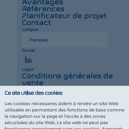
Avantages
Références
Planificateur de projet
Contact
Langue
Langue
Social
LinkedIn
Légal
Conditions générales de
vente
Impressum
Ce site utilise des cookies
Déclaration de
confidentialité
Les cookies nécessaires aident à rendre un site Web
utilisable en permettant des fonctions de base comme
la navigation sur la page et l’accès à des zones
Une collaboration t'intéresse ?
sécurisées du site Web. Le site web ne peut pas
Devenir partenaire
fonctionner correctement sans ces cookies. Apprends