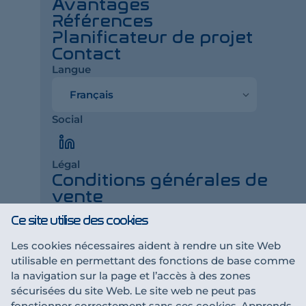
Avantages
Références
Planificateur de projet
Contact
Langue
Langue
Social
LinkedIn
Légal
Conditions générales de
vente
Impressum
Ce site utilise des cookies
Déclaration de
confidentialité
Les cookies nécessaires aident à rendre un site Web
utilisable en permettant des fonctions de base comme
la navigation sur la page et l’accès à des zones
Une collaboration t'intéresse ?
sécurisées du site Web. Le site web ne peut pas
Devenir partenaire
fonctionner correctement sans ces cookies. Apprends