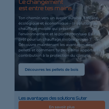
Le changement
est entre tes mains.
Ton chemin vers un avenir durable. Efficace,
écologique et économique – la solution de
chauffage mobile qui préserve
l’environnement et le porte-monnaie. Es-tu
prêt pour un chauffage mobile propre ?
Découvre maintenant les avantages des
pellets et comment tu peux ainsi apporter ta
contribution à la protection du climat.
Découvres les pellets de bois
Les avantages des solutions Suter
En savoir plus