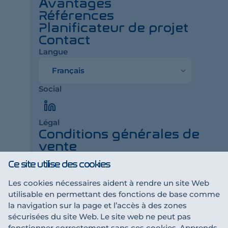
Avantages
Références
Planificateur de projet
Contact
Langue
Langue
Social
LinkedIn
Légal
Conditions générales de
vente
Impressum
Ce site utilise des cookies
Déclaration de
confidentialité
Les cookies nécessaires aident à rendre un site Web
utilisable en permettant des fonctions de base comme
la navigation sur la page et l’accès à des zones
Une collaboration t'intéresse ?
sécurisées du site Web. Le site web ne peut pas
Devenir partenaire
fonctionner correctement sans ces cookies. Apprends