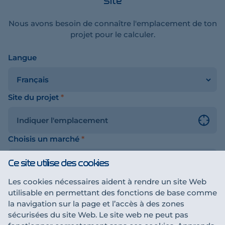
Site
Nous avons besoin de connaître l'emplacement de ton
projet pour le calculer.
Langue
on
u
Site du projet
*
Choisis un marché
*
Ce site utilise des cookies
Les cookies nécessaires aident à rendre un site Web
utilisable en permettant des fonctions de base comme
Sauvegarder et continuer
la navigation sur la page et l’accès à des zones
sécurisées du site Web. Le site web ne peut pas