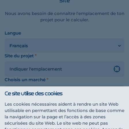
Site
Nous avons besoin de connaître l'emplacement de ton
projet pour le calculer.
Langue
on
u
Site du projet
*
Choisis un marché
*
Ce site utilise des cookies
Les cookies nécessaires aident à rendre un site Web
utilisable en permettant des fonctions de base comme
Sauvegarder et continuer
la navigation sur la page et l’accès à des zones
sécurisées du site Web. Le site web ne peut pas