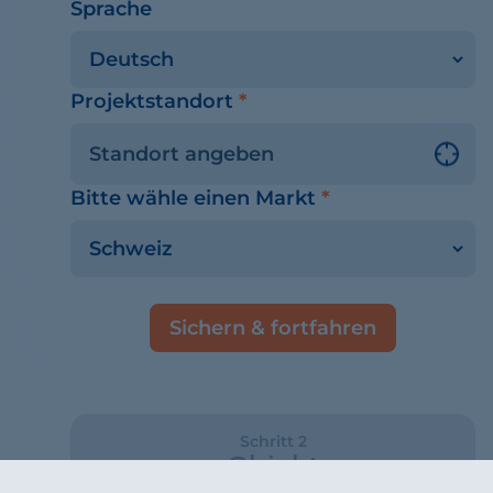
Sprache
Projektstandort
*
Bitte wähle einen Markt
*
Sichern & fortfahren
Schritt 2
Objekt