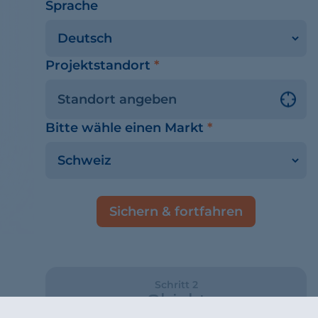
Sprache
Projektstandort
*
Bitte wähle einen Markt
*
Sichern & fortfahren
Schritt 2
Objekt