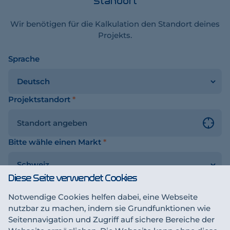
Standort
Wir benötigen für die Kalkulation den Standort deines
Projekts.
Sprache
chalter
Projektstandort
*
Bitte wähle einen Markt
*
Diese Seite verwendet Cookies
Notwendige Cookies helfen dabei, eine Webseite
Sichern & fortfahren
sen
nutzbar zu machen, indem sie Grundfunktionen wie
Seitennavigation und Zugriff auf sichere Bereiche der