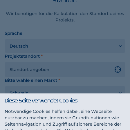
Standort
Wir benötigen für die Kalkulation den Standort deines
Projekts.
Sprache
chalter
Projektstandort
*
Bitte wähle einen Markt
*
Diese Seite verwendet Cookies
Notwendige Cookies helfen dabei, eine Webseite
Sichern & fortfahren
sen
nutzbar zu machen, indem sie Grundfunktionen wie
Seitennavigation und Zugriff auf sichere Bereiche der