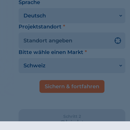
Sprache
Projektstandort
*
Bitte wähle einen Markt
*
Sichern & fortfahren
Schritt 2
Objekt