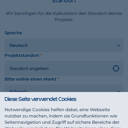
Standort
Wir benötigen für die Kalkulation den Standort deines
Projekts.
Sprache
chalter
Projektstandort
*
Bitte wähle einen Markt
*
Diese Seite verwendet Cookies
Notwendige Cookies helfen dabei, eine Webseite
Sichern & fortfahren
sen
nutzbar zu machen, indem sie Grundfunktionen wie
Seitennavigation und Zugriff auf sichere Bereiche der