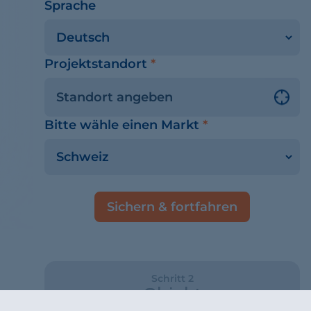
Sprache
Projektstandort
*
Bitte wähle einen Markt
*
Sichern & fortfahren
Schritt 2
Objekt