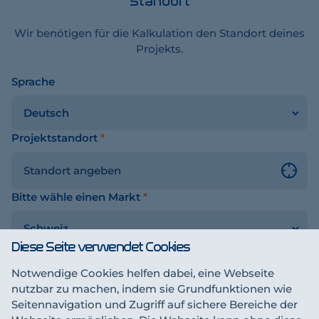
Standort
Wir benötigen für die Kalkulation den Standort deines
Projekts.
Sprache
chalter
Projektstandort
*
Bitte wähle einen Markt
*
Diese Seite verwendet Cookies
Notwendige Cookies helfen dabei, eine Webseite
Sichern & fortfahren
sen
nutzbar zu machen, indem sie Grundfunktionen wie
Seitennavigation und Zugriff auf sichere Bereiche der