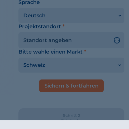
Sprache
Projektstandort
*
Bitte wähle einen Markt
*
Sichern & fortfahren
Schritt 2
Objekt