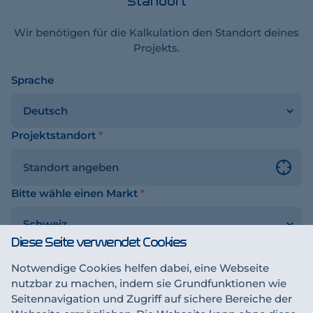
Standort
Wir benötigen für die Kalkulation den Standort deines
Projekts.
Sprache
chalter
Projektstandort
*
Bitte wähle einen Markt
*
Diese Seite verwendet Cookies
Notwendige Cookies helfen dabei, eine Webseite
Sichern & fortfahren
sen
nutzbar zu machen, indem sie Grundfunktionen wie
Seitennavigation und Zugriff auf sichere Bereiche der