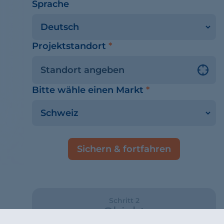
Sprache
Projektstandort
*
Bitte wähle einen Markt
*
Sichern & fortfahren
Schritt 2
Objekt