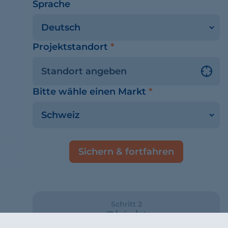
Sprache
Projektstandort
*
Bitte wähle einen Markt
*
Sichern & fortfahren
Schritt 2
Objekt