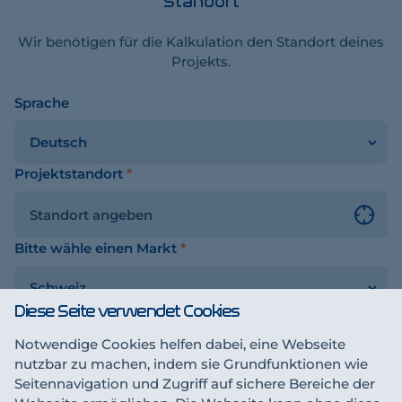
Standort
Wir benötigen für die Kalkulation den Standort deines
Projekts.
Sprache
chalter
Projektstandort
*
Bitte wähle einen Markt
*
Diese Seite verwendet Cookies
Notwendige Cookies helfen dabei, eine Webseite
Sichern & fortfahren
sen
nutzbar zu machen, indem sie Grundfunktionen wie
Seitennavigation und Zugriff auf sichere Bereiche der